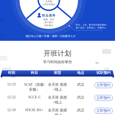
12-19
H3CIE-RS+
全天班 面授
武汉
立即预约
+线上
开班计划
12-16
H3CIE-Cloud
全天班 面授
武汉
立即预约
+线上
学习时间由你掌控
12-17
H3CIE-
全天班 面授
武汉
立即预约
Security
+线上
时间
科目
班型
地点
试听预约
12-23
SCSE（技服/
全天班 面授
武汉
立即预约
安服）
+线上
12-22
SCCE-C
全天班 面授
武汉
立即预约
+线上
12-19
H3CIE-RS+
全天班 面授
武汉
立即预约
+线上