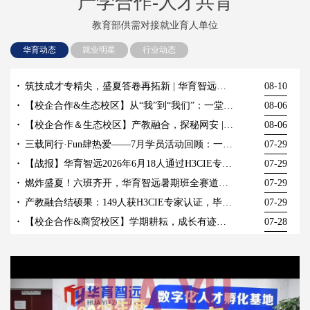
产学合作-人才共育
教育部供需对接就业育人单位
华育动态
就业明星
行业动态
筑技成才专精尖，盛夏答卷再拓新 | 华育智远培训认证部2026年上半年学员就业喜报
08-10
【校企合作&生态校区】从“我”到“我们”：一堂户外拓展职素课带来的成长蜕变
08-06
【校企合作＆生态校区】产教融合，探秘网安 | 湖北生态工程职业技术学院人工智能学院师生走进国家网安基地
08-06
三载同行·Fun肆热爱——7月学员活动回顾：一场笑到肚子疼的周年趴！
07-29
【战报】华育智远2026年6月18人通过H3CIE专家认证考试！
07-29
燃炸盛夏！六班齐开，华育智远暑期班全赛道燃情启航！
07-29
产教融合结硕果：149人获H3CIE专家认证，毕业生起薪6000+，五年月入过万
07-29
【校企合作&商贸校区】学期耕耘，成长有迹｜一场复盘与表彰并重的期末总结
07-28