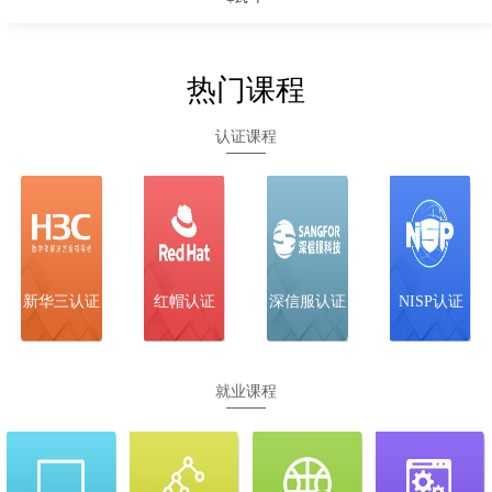
12-16
H3CIE-Cloud
全天班 面授
武汉
立即预约
+线上
12-17
H3CIE-
全天班 面授
武汉
立即预约
Security
热门课程
+线上
12-23
SCSE（技服/
全天班 面授
武汉
立即预约
认证课程
安服）
+线上
12-22
SCCE-C
全天班 面授
武汉
立即预约
+线上
新华三认证
红帽认证
深信服认证
NISP认证
就业课程